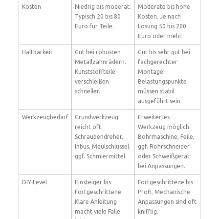
Kosten
Niedrig bis moderat.
Moderate bis hohe
Typisch 20 bis 80
Kosten. Je nach
Euro für Teile.
Lösung 50 bis 200
Euro oder mehr.
Haltbarkeit
Gut bei robusten
Gut bis sehr gut bei
Metallzahnrädern.
fachgerechter
Kunststoffteile
Montage.
verschleißen
Belastungspunkte
schneller.
müssen stabil
ausgeführt sein.
Werkzeugbedarf
Grundwerkzeug
Erweitertes
reicht oft.
Werkzeug möglich.
Schraubendreher,
Bohrmaschine, Feile,
Inbus, Maulschlüssel,
ggf. Rohrschneider
ggf. Schmiermittel.
oder Schweißgerät
bei Anpassungen.
DIY-Level
Einsteiger bis
Fortgeschrittene bis
Fortgeschrittene.
Profi. Mechanische
Klare Anleitung
Anpassungen sind oft
macht viele Fälle
knifflig.