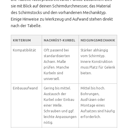
sie mit Blick auf deinen Schirmdurchmesser, das Material
des Schirmstocks und den vorhandenen Mechaniktyp.
Einige Hinweise zu Werkzeug und Aufwand stehen direkt
nach der Tabelle.
KRITERIUM
NACHRÜST-KURBEL
NEIGUNGSMECHANIK
Kompatibilität
Oft passend bei
Stärker abhängig
standardisierten
vom Schirmtyp.
Achsen. Maße
Innere Konstruktion
prüfen. Manche
muss Platz für Gelenk
Kurbeln sind
bieten.
universell.
Einbauaufwand
Gering bis mittel.
Mittel bis hoch.
Austausch der
Bohrungen,
Kurbel oder Einbau
Ausfräsen oder
einer Welle.
Montage eines
Schrauben und ggf.
Aufsatzes sind häufig
leichte Anpassungen
erforderlich.
nötig.