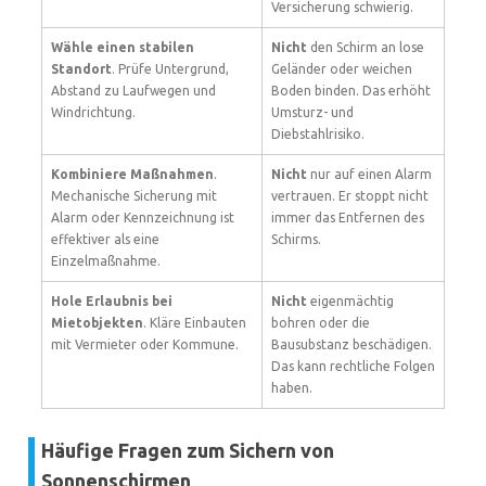
Versicherung schwierig.
Wähle einen stabilen
Nicht
den Schirm an lose
Standort
. Prüfe Untergrund,
Geländer oder weichen
Abstand zu Laufwegen und
Boden binden. Das erhöht
Windrichtung.
Umsturz- und
Diebstahlrisiko.
Kombiniere Maßnahmen
.
Nicht
nur auf einen Alarm
Mechanische Sicherung mit
vertrauen. Er stoppt nicht
Alarm oder Kennzeichnung ist
immer das Entfernen des
effektiver als eine
Schirms.
Einzelmaßnahme.
Hole Erlaubnis bei
Nicht
eigenmächtig
Mietobjekten
. Kläre Einbauten
bohren oder die
mit Vermieter oder Kommune.
Bausubstanz beschädigen.
Das kann rechtliche Folgen
haben.
Häufige Fragen zum Sichern von
Sonnenschirmen