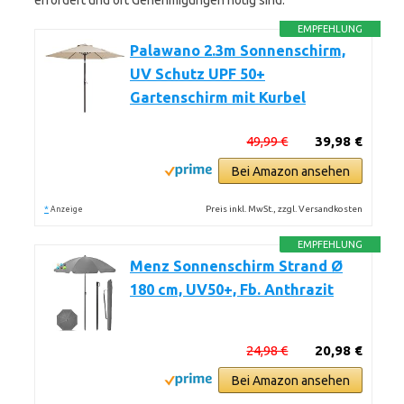
erfordert und oft Genehmigungen nötig sind.
EMPFEHLUNG
Palawano 2.3m Sonnenschirm,
UV Schutz UPF 50+
Gartenschirm mit Kurbel
49,99 €
39,98 €
Bei Amazon ansehen
*
Preis inkl. MwSt., zzgl. Versandkosten
Anzeige
EMPFEHLUNG
Menz Sonnenschirm Strand Ø
180 cm, UV50+, Fb. Anthrazit
24,98 €
20,98 €
Bei Amazon ansehen