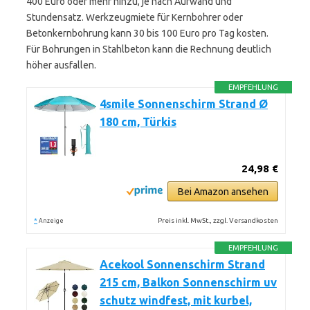
400 Euro oder mehr hinzu, je nach Aufwand und
Stundensatz. Werkzeugmiete für Kernbohrer oder
Betonkernbohrung kann 30 bis 100 Euro pro Tag kosten.
Für Bohrungen in Stahlbeton kann die Rechnung deutlich
höher ausfallen.
EMPFEHLUNG
4smile Sonnenschirm Strand Ø
180 cm, Türkis
24,98 €
Bei Amazon ansehen
*
Preis inkl. MwSt., zzgl. Versandkosten
Anzeige
EMPFEHLUNG
Acekool Sonnenschirm Strand
215 cm, Balkon Sonnenschirm uv
schutz windfest, mit kurbel,