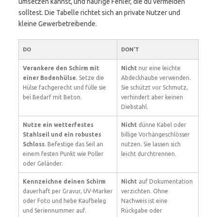
umsetzen kannst, und häufige Fehler, die du vermeiden
solltest. Die Tabelle richtet sich an private Nutzer und
kleine Gewerbetreibende.
DO
DON’T
Verankere den Schirm mit
Nicht
nur eine leichte
einer Bodenhülse
. Setze die
Abdeckhaube verwenden.
Hülse fachgerecht und fülle sie
Sie schützt vor Schmutz,
bei Bedarf mit Beton.
verhindert aber keinen
Diebstahl.
Nutze ein wetterfestes
Nicht
dünne Kabel oder
Stahlseil und ein robustes
billige Vorhängeschlösser
Schloss
. Befestige das Seil an
nutzen. Sie lassen sich
einem festen Punkt wie Poller
leicht durchtrennen.
oder Geländer.
Kennzeichne deinen Schirm
Nicht
auf Dokumentation
dauerhaft per Gravur, UV-Marker
verzichten. Ohne
oder Foto und hebe Kaufbeleg
Nachweis ist eine
und Seriennummer auf.
Rückgabe oder