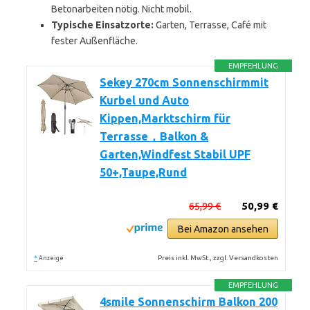
Betonarbeiten nötig. Nicht mobil.
Typische Einsatzorte:
Garten, Terrasse, Café mit
fester Außenfläche.
EMPFEHLUNG
Sekey 270cm Sonnenschirmmit
Kurbel und Auto
Kippen,Marktschirm für
Terrasse，Balkon &
Garten,Windfest Stabil UPF
50+,Taupe,Rund
65,99 €
50,99 €
Bei Amazon ansehen
*
Preis inkl. MwSt., zzgl. Versandkosten
Anzeige
EMPFEHLUNG
4smile Sonnenschirm Balkon 200