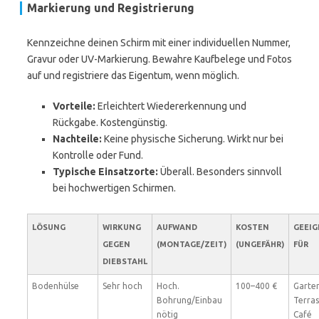
Markierung und Registrierung
Kennzeichne deinen Schirm mit einer individuellen Nummer,
Gravur oder UV-Markierung. Bewahre Kaufbelege und Fotos
auf und registriere das Eigentum, wenn möglich.
Vorteile:
Erleichtert Wiedererkennung und
Rückgabe. Kostengünstig.
Nachteile:
Keine physische Sicherung. Wirkt nur bei
Kontrolle oder Fund.
Typische Einsatzorte:
Überall. Besonders sinnvoll
bei hochwertigen Schirmen.
LÖSUNG
WIRKUNG
AUFWAND
KOSTEN
GEEI
GEGEN
(MONTAGE/ZEIT)
(UNGEFÄHR)
FÜR
DIEBSTAHL
Bodenhülse
Sehr hoch
Hoch.
100–400 €
Garten
Bohrung/Einbau
Terras
nötig
Café