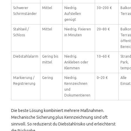
Schwerer
Mittel
Niedrig.
30–200 €
Balkon
Schirmständer
Aufstellen
Terras
genügt
Stahlseil /
Mittel
Niedrig. Fixieren
20–80 €
Balkon
Schloss
in Minuten
Terras
öffent
Berei
Diebstahlalarm
Gering bis
Niedrig.
10–60 €
Strand
mittel
Ankleben oder
Park,
Klemmen
tempo
Markierung /
Gering
Niedrig.
0–20 €
Alle
Registrierung
Kennzeichnen
Einsat
und
Dokumentieren
Die beste Lösung kombiniert mehrere Maßnahmen.
Mechanische Sicherung plus Kennzeichnung sind oft
sinnvoll. So reduzierst du Diebstahlrisiko und erleichterst
die Rückgabe.