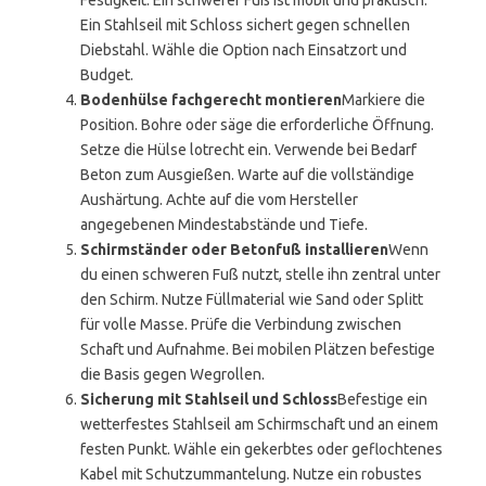
Festigkeit. Ein schwerer Fuß ist mobil und praktisch.
Ein Stahlseil mit Schloss sichert gegen schnellen
Diebstahl. Wähle die Option nach Einsatzort und
Budget.
Bodenhülse fachgerecht montieren
Markiere die
Position. Bohre oder säge die erforderliche Öffnung.
Setze die Hülse lotrecht ein. Verwende bei Bedarf
Beton zum Ausgießen. Warte auf die vollständige
Aushärtung. Achte auf die vom Hersteller
angegebenen Mindestabstände und Tiefe.
Schirmständer oder Betonfuß installieren
Wenn
du einen schweren Fuß nutzt, stelle ihn zentral unter
den Schirm. Nutze Füllmaterial wie Sand oder Splitt
für volle Masse. Prüfe die Verbindung zwischen
Schaft und Aufnahme. Bei mobilen Plätzen befestige
die Basis gegen Wegrollen.
Sicherung mit Stahlseil und Schloss
Befestige ein
wetterfestes Stahlseil am Schirmschaft und an einem
festen Punkt. Wähle ein gekerbtes oder geflochtenes
Kabel mit Schutzummantelung. Nutze ein robustes