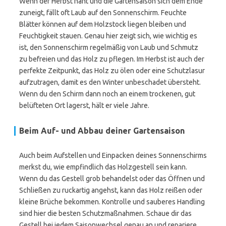
Wenn der Herbst naht und die Gartensaison sich dem Ende
zuneigt, fällt oft Laub auf den Sonnenschirm. Feuchte
Blätter können auf dem Holzstock liegen bleiben und
Feuchtigkeit stauen. Genau hier zeigt sich, wie wichtig es
ist, den Sonnenschirm regelmäßig von Laub und Schmutz
zu befreien und das Holz zu pflegen. Im Herbst ist auch der
perfekte Zeitpunkt, das Holz zu ölen oder eine Schutzlasur
aufzutragen, damit es den Winter unbeschadet übersteht.
Wenn du den Schirm dann noch an einem trockenen, gut
belüfteten Ort lagerst, hält er viele Jahre.
Beim Auf- und Abbau deiner Gartensaison
Auch beim Aufstellen und Einpacken deines Sonnenschirms
merkst du, wie empfindlich das Holzgestell sein kann.
Wenn du das Gestell grob behandelst oder das Öffnen und
Schließen zu ruckartig angehst, kann das Holz reißen oder
kleine Brüche bekommen. Kontrolle und sauberes Handling
sind hier die besten Schutzmaßnahmen. Schaue dir das
Gestell bei jedem Saisonwechsel genau an und repariere