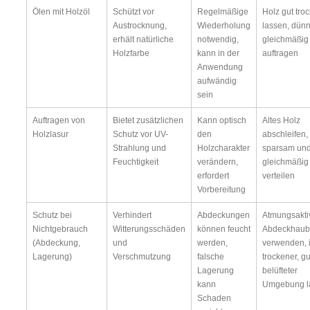
Ölen mit Holzöl
Schützt vor
Regelmäßige
Holz gut tro
Austrocknung,
Wiederholung
lassen, dün
erhält natürliche
notwendig,
gleichmäßig
Holzfarbe
kann in der
auftragen
Anwendung
aufwändig
sein
Auftragen von
Bietet zusätzlichen
Kann optisch
Altes Holz
Holzlasur
Schutz vor UV-
den
abschleifen,
Strahlung und
Holzcharakter
sparsam un
Feuchtigkeit
verändern,
gleichmäßig
erfordert
verteilen
Vorbereitung
Schutz bei
Verhindert
Abdeckungen
Atmungsakti
Nichtgebrauch
Witterungsschäden
können feucht
Abdeckhau
(Abdeckung,
und
werden,
verwenden, 
Lagerung)
Verschmutzung
falsche
trockener, gu
Lagerung
belüfteter
kann
Umgebung l
Schaden