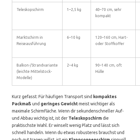
Teleskopschirm
1–2,5 kg
40–70 cm, sehr
kompakt
Marktschirm in
6–10 kg
120–160 cm, Hart-
Reiseausführung
oder Stoffkoffer
Balkon-/Strandvariante
2–4 kg
90–140 cm, oft
(leichte Mittelstock-
Hülle
Modelle)
Kurz gefasst: Für häufigen Transport sind
kompaktes
Packmaß
und
geringes Gewicht
meist wichtiger als
maximale Schirmfläche. Wenn dir sekundenschneller Auf-
und Abbau wichtig ist, ist der
Teleskopschirm
die
praktischste Wahl. Er winselt wenig Platz und lässt sich
schnell handeln. Wenn du etwas robusteres brauchst und
noch gut tragen willst, ist ein
Klappsonnenschirm
sinnvoll.