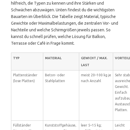
hilfreich, die Typen zu kennen und ihre Stärken und
Schwächen abzuwägen. Unten findest du die wichtigsten
Bauarten im Überblick. Die Tabelle zeigt Material, typische
Gewichte oder Maximalbelastungen, die zentralen Vor- und
Nachteile und welche Schirmgrößen jeweils passen. So
kannst du schnell prüfen, welche Lösung für Balkon,
Terrasse oder Café in Frage kommt.
TYP
MATERIAL
GEWICHT / MAX.
VORTEIL
LAST
Plattenständer
Beton- oder
meist 20–100 kg je
Sehr stabi
(lose Platten)
Stahlplatten
nach Anzahl
ausreic
Gewicht.
Einfach
aufzubau
Austausc
Platten.
Füllständer
Kunststoffgehäuse,
leer 5–15 kg;
Leicht