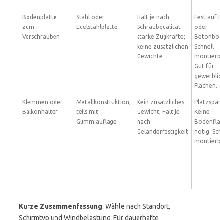
Bodenplatte
Stahl oder
Hält je nach
Fest auf
zum
Edelstahlplatte
Schraubqualität
oder
Verschrauben
starke Zugkräfte;
Betonbo
keine zusätzlichen
Schnell
Gewichte
montierb
Gut für
gewerbli
Flächen.
Klemmen oder
Metallkonstruktion,
Kein zusätzliches
Platzspa
Balkonhalter
teils mit
Gewicht; Halt je
Keine
Gummiauflage
nach
Bodenfl
Geländerfestigkeit
nötig. Sc
montierb
Kurze Zusammenfassung
: Wähle nach Standort,
Schirmtyp und Windbelastung. Für dauerhafte