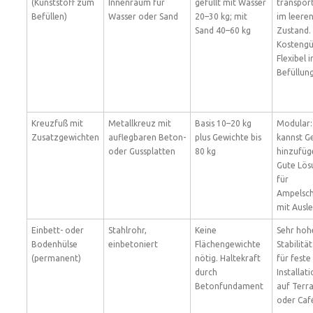
(Kunststoff zum
Innenraum für
gefüllt mit Wasser
transpor
Befüllen)
Wasser oder Sand
20–30 kg; mit
im leere
Sand 40–60 kg
Zustand.
Kostengü
Flexibel i
Befüllung
Kreuzfuß mit
Metallkreuz mit
Basis 10–20 kg
Modular:
Zusatzgewichten
auflegbaren Beton-
plus Gewichte bis
kannst G
oder Gussplatten
80 kg
hinzufüg
Gute Lös
für
Ampelsc
mit Ausle
Einbett- oder
Stahlrohr,
Keine
Sehr hoh
Bodenhülse
einbetoniert
Flächengewichte
Stabilität
(permanent)
nötig. Haltekraft
für feste
durch
Installat
Betonfundament
auf Terr
oder Caf