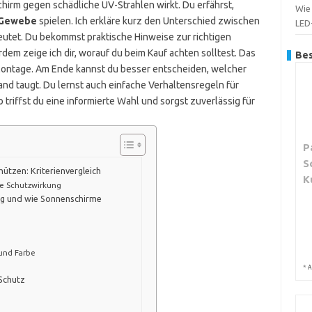
chirm gegen schädliche UV-Strahlen wirkt. Du erfährst,
Wie 
d Gewebe
spielen. Ich erkläre kurz den Unterschied zwischen
LED
utet. Du bekommst praktische Hinweise zur richtigen
em zeige ich dir, worauf du beim Kauf achten solltest. Das
Bes
 Montage. Am Ende kannst du besser entscheiden, welcher
and taugt. Du lernst auch einfache Verhaltensregeln für
triffst du eine informierte Wahl und sorgst zuverlässig für
P
S
ützen: Kriterienvergleich
K
die Schutzwirkung
ng und wie Sonnenschirme
und Farbe
*
A
Schutz