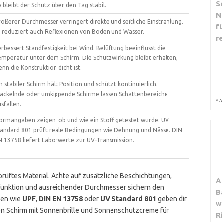
S
 bleibt der Schutz über den Tag stabil.
N
rößerer Durchmesser verringert direkte und seitliche Einstrahlung.
f
r reduziert auch Reflexionen von Boden und Wasser.
r
rbessert Standfestigkeit bei Wind. Belüftung beeinflusst die
emperatur unter dem Schirm. Die Schutzwirkung bleibt erhalten,
nn die Konstruktion dicht ist.
n stabiler Schirm hält Position und schützt kontinuierlich.
ackelnde oder umkippende Schirme lassen Schattenbereiche
*
A
sfallen.
ormangaben zeigen, ob und wie ein Stoff getestet wurde. UV
tandard 801 prüft reale Bedingungen wie Dehnung und Nässe. DIN
N 13758 liefert Laborwerte zur UV-Transmission.
eprüftes Material. Achte auf zusätzliche Beschichtungen,
A
pfunktion und ausreichender Durchmesser sichern den
B
hen wie
UPF
,
DIN EN 13758
oder
UV Standard 801
geben dir
w
den Schirm mit Sonnenbrille und Sonnenschutzcreme für
R