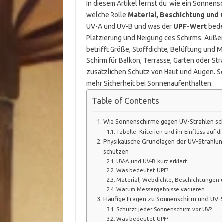
In diesem Artikel lernst du, wie ein Sonnens
welche Rolle
Material, Beschichtung un
UV-A und UV-B und was der
UPF-Wert
bede
Platzierung und Neigung des Schirms. Außerd
betrifft Größe, Stoffdichte, Belüftung und
Schirm für Balkon, Terrasse, Garten oder Str
zusätzlichen Schutz von Haut und Augen. So 
mehr Sicherheit bei Sonnenaufenthalten.
Table of Contents
Wie Sonnenschirme gegen UV-Strahlen sch
Tabelle: Kriterien und ihr Einfluss auf 
Physikalische Grundlagen der UV-Strahlu
schützen
UV-A und UV-B kurz erklärt
Was bedeutet UPF?
Material, Webdichte, Beschichtungen 
Warum Messergebnisse variieren
Häufige Fragen zu Sonnenschirm und UV-
Schützt jeder Sonnenschirm vor UV?
Was bedeutet UPF?