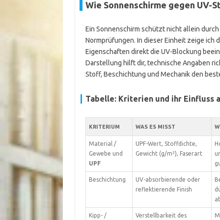
Wie Sonnenschirme gegen UV-Str
Ein Sonnenschirm schützt nicht allein durch
Normprüfungen. In dieser Einheit zeige ich di
Eigenschaften direkt die UV-Blockung beeinf
Darstellung hilft dir, technische Angaben r
Stoff, Beschichtung und Mechanik den besten
Tabelle: Kriterien und ihr Einfluss
KRITERIUM
WAS ES MISST
W
Material /
UPF-Wert, Stoffdichte,
H
Gewebe und
Gewicht (g/m²), Faserart
u
UPF
g
Beschichtung
UV-absorbierende oder
B
reflektierende Finish
d
a
Kipp- /
Verstellbarkeit des
M