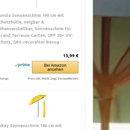
unula Sonnenschirm 160 cm mit
chutzhülle, neigbar &
öhenverstellbar, Sonnenschirm für
trand Terrasse Garten, UPF 50+ UV-
chutz, GRS-recycelter Bezug
13,99 €
Bei Amazon
ansehen
Preis inkl. MwSt., zzgl. Versandkosten
nzeige
ekey Sonnenschirm 180 cm mit