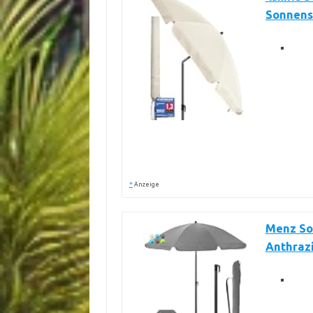
Sonnens
*
Anzeige
Menz So
Anthraz