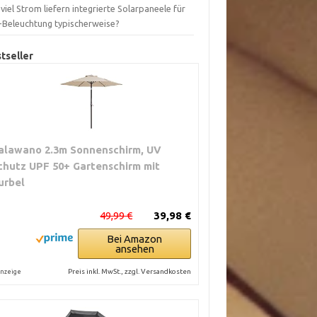
viel Strom liefern integrierte Solarpaneele für
-Beleuchtung typischerweise?
tseller
alawano 2.3m Sonnenschirm, UV
chutz UPF 50+ Gartenschirm mit
urbel
49,99 €
39,98 €
Bei Amazon
ansehen
Preis inkl. MwSt., zzgl. Versandkosten
nzeige