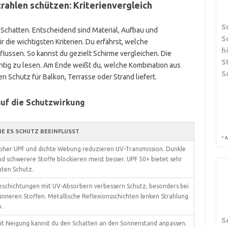
ahlen schützen: Kriterienvergleich
S
 Schatten. Entscheidend sind Material, Aufbau und
S
r die wichtigsten Kriterien. Du erfährst, welche
h
lussen. So kannst du gezielt Schirme vergleichen. Die
S
ichtig zu lesen. Am Ende weißt du, welche Kombination aus
S
 Schutz für Balkon, Terrasse oder Strand liefert.
 auf die Schutzwirkung
IE ES SCHUTZ BEEINFLUSST
*
A
oher UPF und dichte Webung reduzieren UV-Transmission. Dunkle
nd schwerere Stoffe blockieren meist besser. UPF 50+ bietet sehr
uten Schutz.
eschichtungen mit UV-Absorbern verbessern Schutz, besonders bei
ünneren Stoffen. Metallische Reflexionsschichten lenken Strahlung
b.
S
it Neigung kannst du den Schatten an den Sonnenstand anpassen.