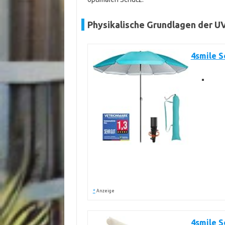
Physikalische Grundlagen der U
4smile S
*
Anzeige
4smile S