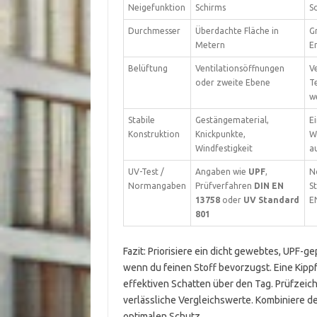
Neigefunktion
Schirms
So
Durchmesser
Überdachte Fläche in
G
Metern
E
Belüftung
Ventilationsöffnungen
Ve
oder zweite Ebene
T
we
Stabile
Gestängematerial,
Ei
Konstruktion
Knickpunkte,
W
Windfestigkeit
au
UV-Test /
Angaben wie
UPF
,
N
Normangaben
Prüfverfahren
DIN EN
S
13758
oder
UV Standard
E
801
Fazit: Priorisiere ein dicht gewebtes, UPF-g
wenn du feinen Stoff bevorzugst. Eine Kip
effektiven Schatten über den Tag. Prüfzeic
verlässliche Vergleichswerte. Kombiniere 
optimalen Schutz.