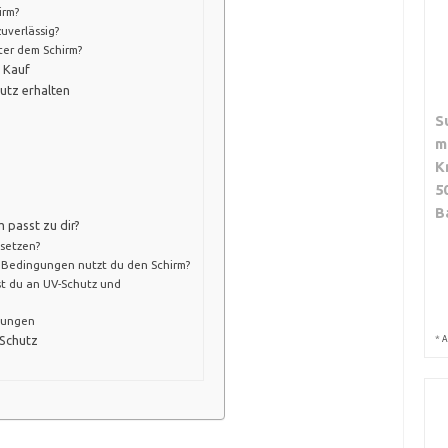
irm?
zuverlässig?
er dem Schirm?
 Kauf
utz erhalten
S
m
K
5
B
 passt zu dir?
nsetzen?
n Bedingungen nutzt du den Schirm?
st du an UV-Schutz und
lungen
*
-Schutz
A