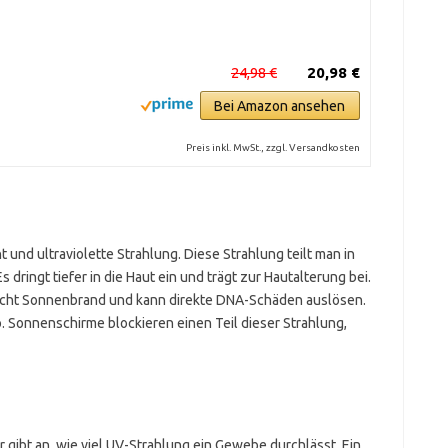
24,98 €
20,98 €
Bei Amazon ansehen
Preis inkl. MwSt., zzgl. Versandkosten
 und ultraviolette Strahlung. Diese Strahlung teilt man in
 dringt tiefer in die Haut ein und trägt zur Hautalterung bei.
acht Sonnenbrand und kann direkte DNA-Schäden auslösen.
. Sonnenschirme blockieren einen Teil dieser Strahlung,
Er gibt an, wie viel UV-Strahlung ein Gewebe durchlässt. Ein