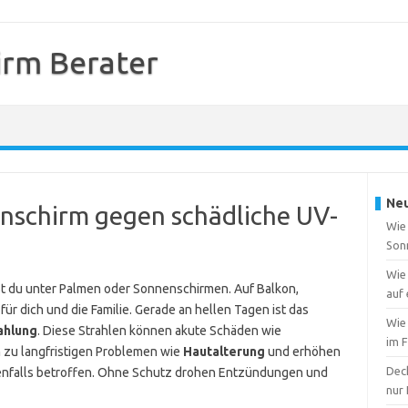
rm Berater
Neu
enschirm gegen schädliche UV-
Wie 
Son
Wie
gst du unter Palmen oder Sonnenschirmen. Auf Balkon,
auf 
ür dich und die Familie. Gerade an hellen Tagen ist das
Wie 
ahlung
. Diese Strahlen können akute Schäden wie
im F
 zu langfristigen Problemen wie
Hautalterung
und erhöhen
Dec
ebenfalls betroffen. Ohne Schutz drohen Entzündungen und
nur 