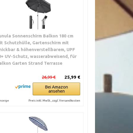
unula Sonnenschirm Balkon 180 cm
it Schutzhülle, Gartenschirm mit
nickbar & höhenverstellbarem, UPF
0+ UV-Schutz, wasserabweisend, für
alkon Garten Strand Terrasse
26,99 €
25,99 €
Bei Amazon
ansehen
Preis inkl. MwSt., zzgl. Versandkosten
nzeige