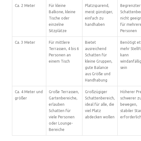
Ca. 2 Meter
Für kleine
Platzsparend,
Begrenzter
Balkone, kleine
meist günstiger,
Schattenber
Tische oder
einfach zu
nicht geeig
einzelne
handhaben
für mehrer
Sitzplätze
Personen
Ca. 3 Meter
Für mittlere
Bietet
Benötigt e
Terrassen, 4 bis 6
ausreichend
mehr Stellf
Personen an
Schatten für
kann
einem Tisch
kleine Gruppen,
windanfälli
gute Balance
sein
aus Größe und
Handhabung
Ca. 4 Meter und
Große Terrassen,
Großzügiger
Höherer Pre
größer
Gartenbereiche,
Schattenbereich,
schwerer z
erlauben
ideal für alle, die
bewegen,
Schatten für
viel Platz
stabiler Sta
viele Personen
abdecken wollen
erforderlic
oder Lounge-
Bereiche