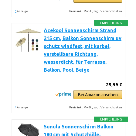
*
Preis inkl. MwSt., zzgl. Versandkosten
Anzeige
EMPFEHLUNG
Acekool Sonnenschirm Strand
215 cm, Balkon Sonnenschirm uv
schutz windfest, mit kurbel,
verstellbare Richtung,
wasserdicht, für Terrasse,
Balkon, Pool, Beige
25,99 €
Bei Amazon ansehen
*
Preis inkl. MwSt., zzgl. Versandkosten
Anzeige
EMPFEHLUNG
Sunula Sonnenschirm Balkon
180 cm mit Schutzhülle,