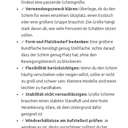
findest eine passende Schirmgröße.
✓
Verwendungszweck klären:
Überlege, ob du den
Schirm für einen einzelnen Sitzplatz, einen Esstisch
oder eine größere Gruppe brauchst. Die Größe hängt
stark davon ab, wie viele Personen im Schatten sitzen
sollen.
✓
Form und Platzbedarf bedenken:
Eine größere
Rundfläche benötigt genug Stellfläche. Achte darauf,
dass der Schirm genug Platz hat, ohne den
Bewegungsbereich zu blockieren.
✓
Flexibilität berücksichtigen:
Wenn du den Schirm
häufig verschieben oder neigen willst, sollte er nicht
zu groß und schwer sein. Kleinere Modelle sind meist
leichter zu handhaben.
✓
Stabilität nicht vernachlässigen:
Große Schirme
brauchen einen stabilen Standfuß und eine feste
Verankerung. Kläre, ob dein Untergrund dafür
geeignet ist.
✓
Windverhältnisse am Aufstellort prüfen:
Je
windiger es ist, desto vorsichtiger solltest du bei