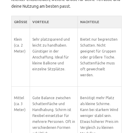
deine Nutzung am besten passt.
GRÖSSE
VORTEILE
NACHTEILE
Klein
Sehr platzsparend und
Bietet nur begrenzten
(ca. 2
leicht zu handhaben.
Schatten. Nicht
Meter)
Günstiger in der
geeignet für Gruppen
Anschaffung. Ideal für
oder größere Tische.
kleine Balkone und
Schattenfläche muss
einzelne Sitzplätze.
oft gewechselt
werden.
Mittel
Gute Balance zwischen
Benötigt mehr Platz
(ca. 3
Schattenfläche und
als kleine Schirme.
Meter)
Handhabung. Schirm ist
Kann bei starkem Wind
flexibel einsetzbar für
weniger stabil sein.
mehrere Personen. Oft in
Etwas höherer Preis im
verschiedenen Formen
Vergleich zu kleinen