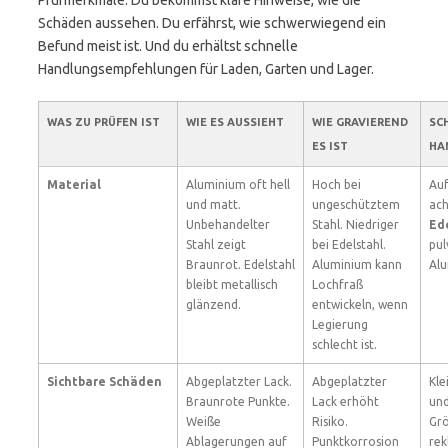
Prüfmerkmale. Du bekommst klare Hinweise, wie die
Schäden aussehen. Du erfährst, wie schwerwiegend ein
Befund meist ist. Und du erhältst schnelle
Handlungsempfehlungen für Laden, Garten und Lager.
WAS ZU PRÜFEN IST
WIE ES AUSSIEHT
WIE GRAVIEREND
SC
ES IST
HA
Material
Aluminium oft hell
Hoch bei
Auf
und matt.
ungeschütztem
ach
Unbehandelter
Stahl. Niedriger
Ed
Stahl zeigt
bei Edelstahl.
pul
Braunrot. Edelstahl
Aluminium kann
Alu
bleibt metallisch
Lochfraß
glänzend.
entwickeln, wenn
Legierung
schlecht ist.
Sichtbare Schäden
Abgeplatzter Lack.
Abgeplatzter
Kle
Braunrote Punkte.
Lack erhöht
und
Weiße
Risiko.
Grö
Ablagerungen auf
Punktkorrosion
rek