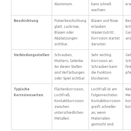
Aluminium.
kann schnell
ers
wachsen.
Beschichtung
Pulverbeschichtung
Blasen und Risse
Bes
glatt. Lackrisse,
erlauben
kri
Blasen oder
Wasserzutritt.
Ga
Abplatzungen
Korrosion startet
ans
sichtbar.
darunter.
Verbindungsstellen
Schrauben,
Sehr wichtig.
Ge
Muttern, Gelenke.
Korrosion an
Sch
An diesen Stellen
Schrauben kann
fes
sind Verfärbungen
die Funktion
pfl
oder Spiel sichtbar.
blockieren.
Typische
Flächenkorrosion,
Lochfraß ist am
Kei
Korrosionsarten
Lochfraß,
folgenreichsten.
Met
Kontaktkorrosion
Kontaktkorrosion
kom
zwischen
greift schneller
kon
unterschiedlichen
an, wenn
Metallen.
Materialien
gemischt sind.